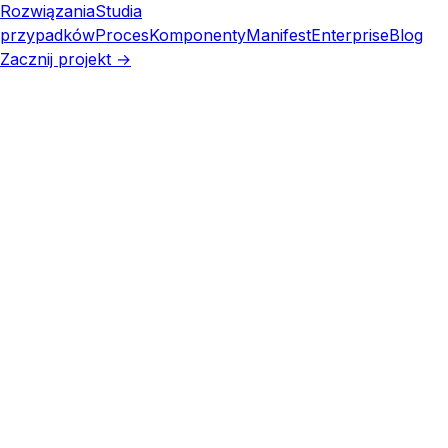
Rozwiązania
Studia
przypadków
Proces
Komponenty
Manifest
Enterprise
Blog
Zacznij projekt →