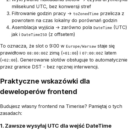
milisekund UTC, bez konwersji stref
Filtrowanie godzin pracy →
przelicza z
toZonedTime
powrotem na czas lokalny do porównań godzin
Asemblacja wyjścia → zarówno pola
(UTC)
DateTime
jak i
(z offsetem)
DateTimeISO
To oznacza, że slot o 9:00 w
staje się
Europe/Warsaw
prawidłowo
zimą (
) i
latem
08:00:00Z
+01:00
07:00:00Z
(
). Generowanie slotów obsługuje to automatycznie
+02:00
przez granice DST - bez ręcznej interwencji.
Praktyczne wskazówki dla
deweloperów frontend
Budujesz własny frontend na Timerise? Pamiętaj o tych
zasadach:
1. Zawsze wysyłaj UTC dla wejść DateTime