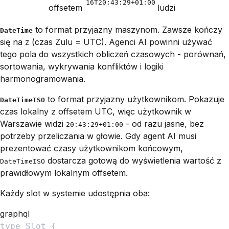
16T20:43:29+01:00
offsetem
ludzi
to format przyjazny maszynom. Zawsze kończy
DateTime
się na
(czas Zulu = UTC). Agenci AI powinni używać
Z
tego pola do wszystkich obliczeń czasowych - porównań,
sortowania, wykrywania konfliktów i logiki
harmonogramowania.
to format przyjazny użytkownikom. Pokazuje
DateTimeISO
czas lokalny
z
offsetem UTC, więc użytkownik w
Warszawie widzi
- od razu jasne, bez
20:43:29+01:00
potrzeby przeliczania w głowie. Gdy agent AI musi
prezentować czasy użytkownikom końcowym,
dostarcza gotową do wyświetlenia wartość z
DateTimeISO
prawidłowym lokalnym offsetem.
Każdy slot w systemie udostępnia oba:
graphql
type
Slot
{