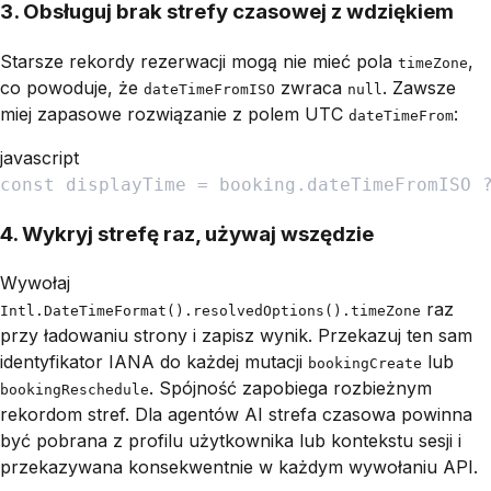
3. Obsługuj brak strefy czasowej z wdziękiem
Starsze rekordy rezerwacji mogą nie mieć pola
,
timeZone
co powoduje, że
zwraca
. Zawsze
dateTimeFromISO
null
miej zapasowe rozwiązanie z polem UTC
:
dateTimeFrom
javascript
const
displayTime
=
booking
.
dateTimeFromISO
4. Wykryj strefę raz, używaj wszędzie
Wywołaj
raz
Intl.DateTimeFormat().resolvedOptions().timeZone
przy ładowaniu strony i zapisz wynik. Przekazuj ten sam
identyfikator IANA do każdej mutacji
lub
bookingCreate
. Spójność zapobiega rozbieżnym
bookingReschedule
rekordom stref. Dla agentów AI strefa czasowa powinna
być pobrana z profilu użytkownika lub kontekstu sesji i
przekazywana konsekwentnie w każdym wywołaniu API.