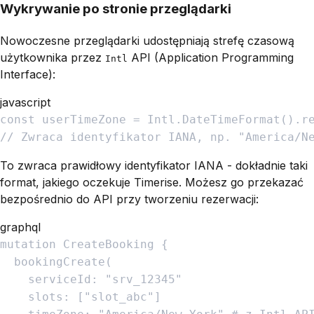
Wykrywanie po stronie przeglądarki
Nowoczesne przeglądarki udostępniają strefę czasową
użytkownika przez
API (Application Programming
Intl
Interface):
javascript
const
userTimeZone
=
Intl
.
DateTimeFormat
(
)
.
r
// Zwraca identyfikator IANA, np. "America/N
To zwraca prawidłowy identyfikator IANA - dokładnie taki
format, jakiego oczekuje Timerise. Możesz go przekazać
bezpośrednio do API przy tworzeniu rezerwacji:
graphql
mutation
CreateBooking
{
bookingCreate
(
serviceId
:
"
srv_12345
"
slots
:
[
"
slot_abc
"
]