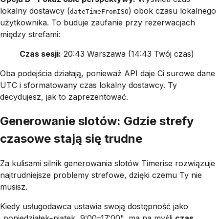
lokalny dostawcy (
) obok czasu lokalnego
dateTimeFromISO
użytkownika. To buduje zaufanie przy rezerwacjach
między strefami:
Czas sesji:
20:43 Warszawa (14:43 Twój czas)
Oba podejścia działają, ponieważ API daje Ci surowe dane
UTC i sformatowany czas lokalny dostawcy. Ty
decydujesz, jak to zaprezentować.
Generowanie slotów: Gdzie strefy
czasowe stają się trudne
Za kulisami silnik generowania slotów Timerise rozwiązuje
najtrudniejsze problemy strefowe, dzięki czemu Ty nie
musisz.
Kiedy usługodawca ustawia swoją dostępność jako
„poniedziałek–piątek, 9:00–17:00", ma na myśli
czas