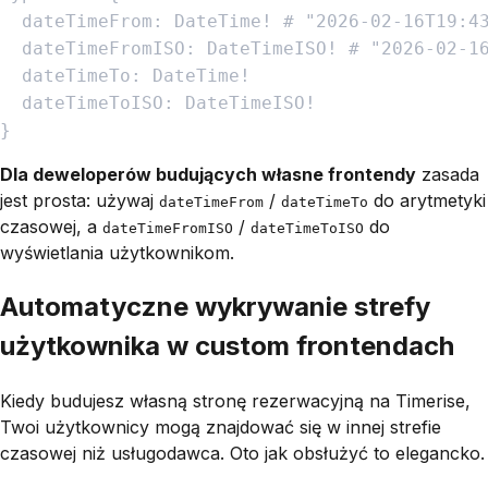
dateTimeFrom
:
DateTime
!
#
"
2026-02-16T19:4
dateTimeFromISO
:
DateTimeISO
!
#
"
2026-02-1
dateTimeTo
:
DateTime
!
dateTimeToISO
:
DateTimeISO
!
}
Dla deweloperów budujących własne frontendy
zasada
jest prosta: używaj
/
do arytmetyki
dateTimeFrom
dateTimeTo
czasowej, a
/
do
dateTimeFromISO
dateTimeToISO
wyświetlania użytkownikom.
Automatyczne wykrywanie strefy
użytkownika w custom frontendach
Kiedy budujesz własną stronę rezerwacyjną na Timerise,
Twoi użytkownicy mogą znajdować się w innej strefie
czasowej niż usługodawca. Oto jak obsłużyć to elegancko.