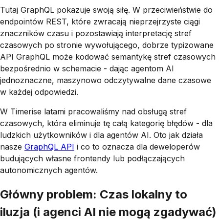
Tutaj GraphQL pokazuje swoją siłę. W przeciwieństwie do
endpointów REST, które zwracają nieprzejrzyste ciągi
znaczników czasu i pozostawiają interpretację stref
czasowych po stronie wywołującego, dobrze typizowane
API GraphQL może kodować semantykę stref czasowych
bezpośrednio w schemacie - dając agentom AI
jednoznaczne, maszynowo odczytywalne dane czasowe
w każdej odpowiedzi.
W Timerise latami pracowaliśmy nad obsługą stref
czasowych, która eliminuje tę całą kategorię błędów - dla
ludzkich użytkowników
i
dla agentów AI. Oto jak działa
nasze
GraphQL API
i co to oznacza dla deweloperów
budujących własne frontendy lub podłączających
autonomicznych agentów.
Główny problem: Czas lokalny to
iluzja (i agenci AI nie mogą zgadywać)