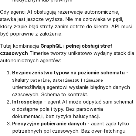
Gdy agenci AI obsługują rezerwacje autonomicznie,
stawka jest jeszcze wyższa. Nie ma człowieka w pętli,
który złapie błąd strefy zanim dotrze do klienta. API
musi
być poprawne z założenia.
Tutaj kombinacja
GraphQL
i
pełnej obsługi stref
czasowych
Timerise tworzy unikatowo wydajny stack dla
autonomicznych agentów:
Bezpieczeństwo typów na poziomie schematu
-
skalary
,
i
DateTime
DateTimeISO
TimeZone
uniemożliwiają agentowi wysłanie błędnych danych
czasowych. Schema to kontrakt.
Introspekcja
- agent AI może odpytać sam schemat
o dostępne pola i typy. Bez parsowania
dokumentacji, bez ryzyka halucynacji.
Precyzyjne pobieranie danych
- agent żąda tylko
potrzebnych pól czasowych. Bez over-fetchingu,