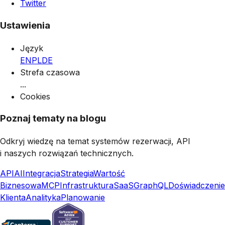
Twitter
Ustawienia
Język
EN
PL
DE
Strefa czasowa
...
Cookies
Poznaj tematy na blogu
Odkryj wiedzę na temat systemów rezerwacji, API
i naszych rozwiązań technicznych.
API
AI
Integracja
Strategia
Wartość
Biznesowa
MCP
Infrastruktura
SaaS
GraphQL
Doświadczenie
Klienta
Analityka
Planowanie