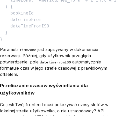
timeZone
:
"
America/New_York
"
#
z
Intl
AP
)
{
bookingId
dateTimeFrom
dateTimeFromISO
}
}
Parametr
jest zapisywany w dokumencie
timeZone
rezerwacji. Później, gdy użytkownik przegląda
potwierdzenie, pole
automatycznie
dateTimeFromISO
formatuje czas w
jego
strefie czasowej z prawidłowym
offsetem.
Przeliczanie czasów wyświetlania dla
użytkowników
Co jeśli Twój frontend musi pokazywać czasy slotów w
lokalnej strefie użytkownika, a nie usługodawcy? API