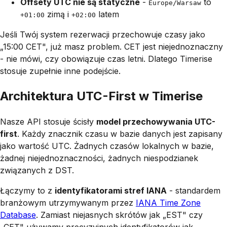
Offsety UTC nie są statyczne
-
to
Europe/Warsaw
zimą i
latem
+01:00
+02:00
Jeśli Twój system rezerwacji przechowuje czasy jako
„15:00 CET", już masz problem. CET jest niejednoznaczny
- nie mówi, czy obowiązuje czas letni. Dlatego Timerise
stosuje zupełnie inne podejście.
Architektura UTC-First w Timerise
Nasze API stosuje ścisły
model przechowywania UTC-
first
. Każdy znacznik czasu w bazie danych jest zapisany
jako wartość UTC. Żadnych czasów lokalnych w bazie,
żadnej niejednoznaczności, żadnych niespodzianek
związanych z DST.
Łączymy to z
identyfikatorami stref IANA
- standardem
branżowym utrzymywanym przez
IANA Time Zone
Database
. Zamiast niejasnych skrótów jak „EST" czy
„CET" używamy precyzyjnych identyfikatorów jak