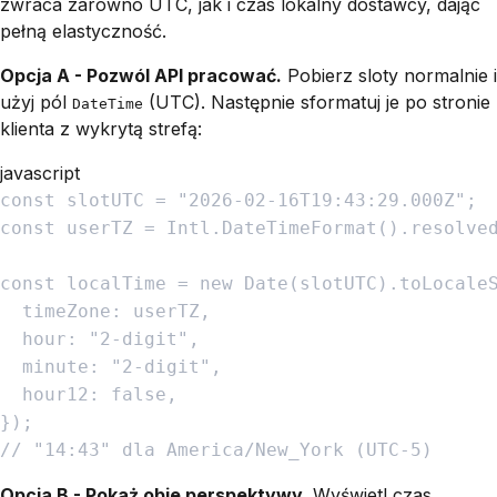
zwraca zarówno UTC, jak i czas lokalny dostawcy, dając
pełną elastyczność.
Opcja A - Pozwól API pracować.
Pobierz sloty normalnie i
użyj pól
(UTC). Następnie sformatuj je po stronie
DateTime
klienta z wykrytą strefą:
javascript
const
slotUTC
=
"
2026-02-16T19:43:29.000Z
"
;
const
userTZ
=
Intl
.
DateTimeFormat
(
)
.
resolve
const
localTime
=
new
Date
(
slotUTC
)
.
toLocale
timeZone
:
userTZ
,
hour
:
"
2-digit
"
,
minute
:
"
2-digit
"
,
hour12
:
false
,
}
)
;
// "14:43" dla America/New_York (UTC-5)
Opcja B - Pokaż obie perspektywy.
Wyświetl czas