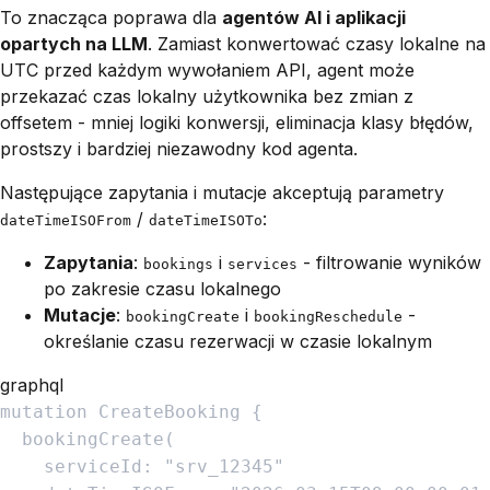
To znacząca poprawa dla
agentów AI i aplikacji
opartych na LLM
. Zamiast konwertować czasy lokalne na
UTC przed każdym wywołaniem API, agent może
przekazać czas lokalny użytkownika
bez zmian
z
offsetem - mniej logiki konwersji, eliminacja klasy błędów,
prostszy i bardziej niezawodny kod agenta.
Następujące zapytania i mutacje akceptują parametry
/
:
dateTimeISOFrom
dateTimeISOTo
Zapytania
:
i
- filtrowanie wyników
bookings
services
po zakresie czasu lokalnego
Mutacje
:
i
-
bookingCreate
bookingReschedule
określanie czasu rezerwacji w czasie lokalnym
graphql
mutation
CreateBooking
{
bookingCreate
(
serviceId
:
"
srv_12345
"