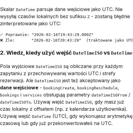
Skalar
parsuje dane wejściowe jako UTC. Nie
DateTime
wysyłaj czasów lokalnych bez sufiksu
- zostaną błędnie
Z
zinterpretowane jako UTC:
✅ Poprawnie: "2026-02-16T19:43:29.000Z"

❌ Źle:       "2026-02-16T20:43:29"  (traktowane jako UT
2. Wiedz, kiedy użyć wejść
vs
DateTimeISO
DateTime
Pola wyjściowe
są obliczane przy każdym
DateTimeISO
zapytaniu z przechowywanej wartości UTC i strefy
rezerwacji. Ale
jest też akceptowany jako
DateTimeISO
dane wejściowe
-
,
,
bookingCreate
bookingReschedule
i
obsługują parametry
/
bookings
services
dateTimeISOFrom
. Używaj wejść
, gdy masz już
dateTimeISOTo
DateTimeISO
czas lokalny z offsetem (np. z kalendarza użytkownika).
Używaj wejść
(UTC), gdy wykonujesz arytmetykę
DateTime
czasową lub gdy już przekonwertowałeś na UTC.