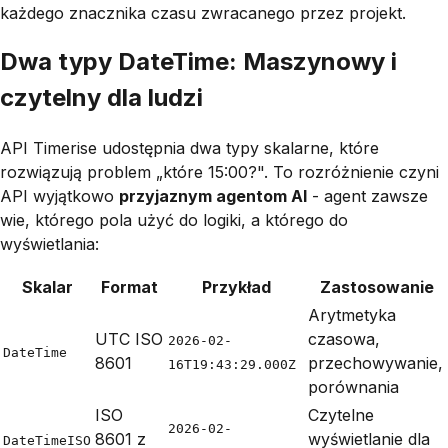
każdego znacznika czasu zwracanego przez projekt.
Dwa typy DateTime: Maszynowy i
czytelny dla ludzi
API Timerise udostępnia dwa typy skalarne, które
rozwiązują problem „które 15:00?". To rozróżnienie czyni
API wyjątkowo
przyjaznym agentom AI
- agent zawsze
wie, którego pola użyć do logiki, a którego do
wyświetlania:
Skalar
Format
Przykład
Zastosowanie
Arytmetyka
UTC ISO
czasowa,
2026-02-
DateTime
8601
przechowywanie,
16T19:43:29.000Z
porównania
ISO
Czytelne
2026-02-
8601 z
wyświetlanie dla
DateTimeISO