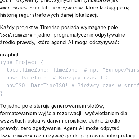
lub
, które kodują pełną
America/New_York
Europe/Warsaw
historię reguł strefowych danej lokalizacji.
Każdy projekt w Timerise posiada wymagane pole
- jedno, programatycznie odpytywalne
localTimeZone
źródło prawdy, które agenci AI mogą odczytywać:
graphql
type
Project
{
localTimeZone
:
TimeZone
!
#
np
.
"
Europe/War
now
:
DateTime
!
#
Bieżący
czas
UTC
nowISO
:
DateTimeISO
!
#
Bieżący
czas
w
stre
}
To jedno pole steruje generowaniem slotów,
formatowaniem wyjścia rezerwacji i wyświetlaniem dla
wszystkich usług w danym projekcie. Jedno źródło
prawdy, zero zgadywania. Agent AI może odpytać
raz i używać go do poprawnej interpretacji
localTimeZone