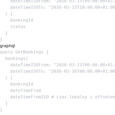
dateTimeISOFrom
:
"
2026-03-15T09:00:00+01
dateTimeISOTo
:
"
2026-03-15T10:00:00+01:0
)
{
bookingId
status
}
}
graphql
query
GetBookings
{
bookings
(
dateTimeISOFrom
:
"
2026-03-15T00:00:00+01
dateTimeISOTo
:
"
2026-03-16T00:00:00+01:0
)
{
bookingId
dateTimeFrom
dateTimeFromISO
#
czas
lokalny
z
offsete
}
}