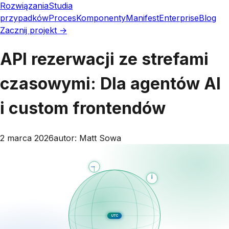
Rozwiązania
Studia
przypadków
Proces
Komponenty
Manifest
Enterprise
Blog
Zacznij projekt →
API rezerwacji ze strefami
czasowymi: Dla agentów AI
i custom frontendów
2 marca 2026
autor:
Matt Sowa
UTC