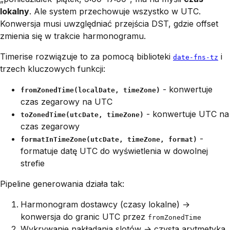
lokalny
. Ale system przechowuje wszystko w UTC.
Konwersja musi uwzględniać przejścia DST, gdzie offset
zmienia się w trakcie harmonogramu.
Timerise rozwiązuje to za pomocą biblioteki
i
date-fns-tz
trzech kluczowych funkcji:
- konwertuje
fromZonedTime(localDate, timeZone)
czas zegarowy na UTC
- konwertuje UTC na
toZonedTime(utcDate, timeZone)
czas zegarowy
-
formatInTimeZone(utcDate, timeZone, format)
formatuje datę UTC do wyświetlenia w dowolnej
strefie
Pipeline generowania działa tak:
Harmonogram dostawcy (czasy lokalne) →
konwersja do granic UTC przez
fromZonedTime
Wykrywanie nakładania slotów → czysta arytmetyka