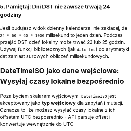
5. Pamiętaj: Dni DST nie zawsze trwają 24
godziny
Jeśli budujesz widok dzienny kalendarza, nie zakładaj, że
milisekund to jeden dzień. Podczas
24 * 60 * 60 * 1000
przejść DST dzień lokalny może trwać 23 lub 25 godzin.
Używaj funkcji bibliotecznych (jak
) do arytmetyki
date-fns
dat zamiast surowych obliczeń milisekundowych.
DateTimeISO jako dane wejściowe:
Wysyłaj czasy lokalne bezpośrednio
Poza byciem skalarem wyjściowym,
jest
DateTimeISO
akceptowany jako
typ wejściowy
dla zapytań i mutacji.
Oznacza to, że możesz wysyłać czasy lokalne z ich
offsetem UTC bezpośrednio - API parsuje offset i
konwertuje wewnętrznie do UTC.