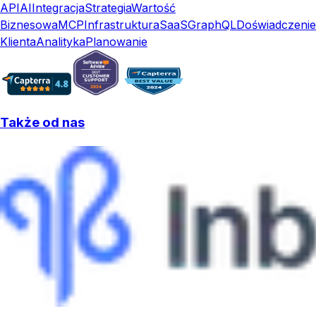
API
AI
Integracja
Strategia
Wartość
Biznesowa
MCP
Infrastruktura
SaaS
GraphQL
Doświadczenie
Klienta
Analityka
Planowanie
Także od nas