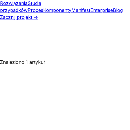
Rozwiązania
Studia
przypadków
Proces
Komponenty
Manifest
Enterprise
Blog
Zacznij projekt →
Znaleziono 1 artykuł