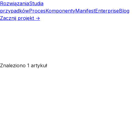
Rozwiązania
Studia
przypadków
Proces
Komponenty
Manifest
Enterprise
Blog
Zacznij projekt →
Znaleziono 1 artykuł