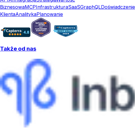
Biznesowa
MCP
Infrastruktura
SaaS
GraphQL
Doświadczenie
Klienta
Analityka
Planowanie
Także od nas