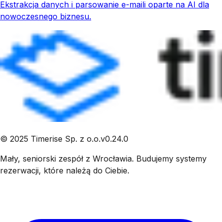
Ekstrakcja danych i parsowanie e-maili oparte na AI dla
nowoczesnego biznesu.
©
2025
Timerise Sp. z o.o.
v
0.24.0
Mały, seniorski zespół z Wrocławia. Budujemy systemy
rezerwacji, które należą do Ciebie.