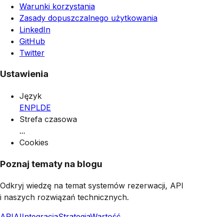
Warunki korzystania
Zasady dopuszczalnego użytkowania
LinkedIn
GitHub
Twitter
Ustawienia
Język
EN
PL
DE
Strefa czasowa
...
Cookies
Poznaj tematy na blogu
Odkryj wiedzę na temat systemów rezerwacji, API
i naszych rozwiązań technicznych.
API
AI
Integracja
Strategia
Wartość