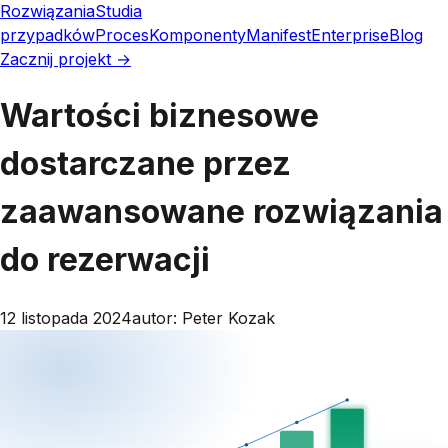
Rozwiązania
Studia
przypadków
Proces
Komponenty
Manifest
Enterprise
Blog
Zacznij projekt →
Wartości biznesowe
dostarczane przez
zaawansowane rozwiązania
do rezerwacji
12 listopada 2024
autor:
Peter Kozak