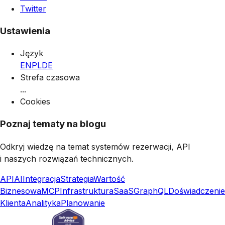
Twitter
Ustawienia
Język
EN
PL
DE
Strefa czasowa
...
Cookies
Poznaj tematy na blogu
Odkryj wiedzę na temat systemów rezerwacji, API
i naszych rozwiązań technicznych.
API
AI
Integracja
Strategia
Wartość
Biznesowa
MCP
Infrastruktura
SaaS
GraphQL
Doświadczenie
Klienta
Analityka
Planowanie