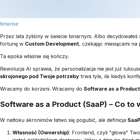
timerise·
Przez lata żyliśmy w świecie binarnym. Albo decydowałeś 
fortunę w
Custom Development
, czekając miesiącami na 
Ta epoka właśnie się kończy.
Rewolucja AI sprawia, że personalizacja nie jest już luksus
skrojonego pod Twoje potrzeby
trwa tyle, ile kiedyś kon
Wracamy do korzeni. Wracamy do
Software as a Product
Software as a Product (SaaP) – Co to
W natłoku akronimów łatwo się pogubić, ale definicja
Saa
Własność (Ownership)
: Frontend, czyli "głowa" Twoj
jesteś zakładnikiem dostawcy, który z dnia na dzień 