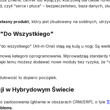
d, czyli "serce i płuca" – bezpieczeństwo, baza danych, ska
własny produkt
, który jest zbudowany na solidnych, utr
i "Do Wszystkiego"
 wszystkiego" (All-in-One) stają się kulą u nogi. Są wielki
a nowej kategorii oprogramowania. Wprowadzają standardy t
zięki temu możesz dodawać nowe moduły bez ryzyka, że "ro
dułowość to dopiero początek.
cji w Hybrydowym Świecie
ego zastosowania (głównie w obszarach CRM/ERP), o tyle
T
oblems
.