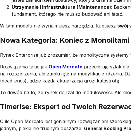
Utrzymanie i Infrastruktura (Maintenance)
: Backen
fundament, którego nie musisz budować ani łatać.
W tym modelu nie wynajmujesz narzędzia. Kupujesz
swój 
Nowa Kategoria: Koniec z Monolitam
Rynek Enterprise już zrozumiał, że monolityczne systemy "do
Rozwiązania takie jak
Open Mercato
przecierają szlak dl
na rozszerzenia, ale zamknięte na modyfikacje rdzenia. D
(dead-ends), gdzie każda aktualizacja grozi katastrofą.
To dowód na to, że rynek dojrzał do modułowości. Ale mo
Timerise: Ekspert od Twoich Rezerwa
O ile Open Mercato jest genialnym rozwiązaniem szeroki
jednym, piekielnie trudnym obszarze:
General Booking Pr