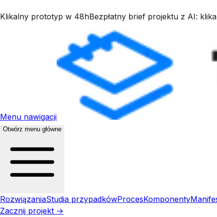
Klikalny prototyp w 48h
Bezpłatny brief projektu z AI: kli
Menu nawigacji
Otwórz menu główne
Rozwiązania
Studia przypadków
Proces
Komponenty
Manife
Zacznij projekt →