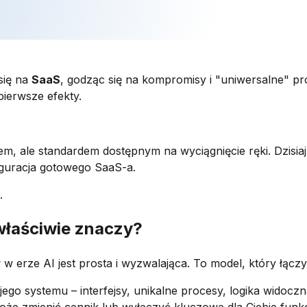
się na
SaaS
, godząc się na kompromisy i "uniwersalne" pr
pierwsze efekty.
em, ale standardem dostępnym na wyciągnięcie ręki. Dzisiaj, 
figuracja gotowego SaaS-a.
.
 właściwie znaczy?
P
w erze AI jest prosta i wyzwalająca. To model, który łącz
ego systemu – interfejsy, unikalne procesy, logika widoczna
może zmienić cennik lub wyłączyć kluczową dla Ciebie funkc