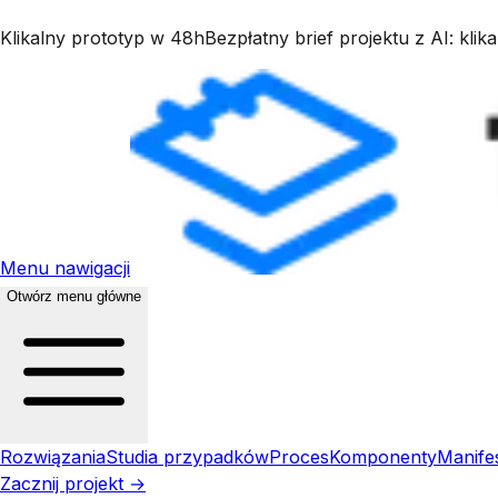
Klikalny prototyp w 48h
Bezpłatny brief projektu z AI: kli
Menu nawigacji
Otwórz menu główne
Rozwiązania
Studia przypadków
Proces
Komponenty
Manife
Zacznij projekt →