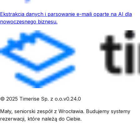
Ekstrakcja danych i parsowanie e-maili oparte na AI dla
nowoczesnego biznesu.
©
2025
Timerise Sp. z o.o.
v
0.24.0
Mały, seniorski zespół z Wrocławia. Budujemy systemy
rezerwacji, które należą do Ciebie.