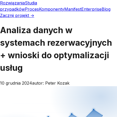
Rozwiązania
Studia
przypadków
Proces
Komponenty
Manifest
Enterprise
Blog
Zacznij projekt →
Analiza danych w
systemach rezerwacyjnych
+ wnioski do optymalizacji
usług
10 grudnia 2024
autor:
Peter Kozak