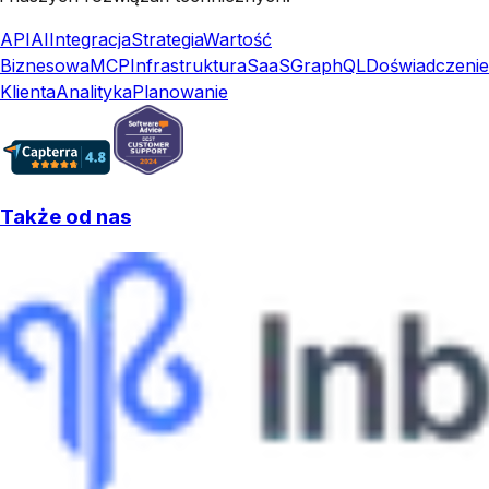
API
AI
Integracja
Strategia
Wartość
Biznesowa
MCP
Infrastruktura
SaaS
GraphQL
Doświadczenie
Klienta
Analityka
Planowanie
Także od nas