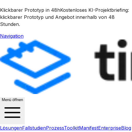
Klickbarer Prototyp in 48h
Kostenloses KI-Projektbriefing:
klickbarer Prototyp und Angebot innerhalb von 48
Stunden.
Navigation
Menü öffnen
Lösungen
Fallstudien
Prozess
Toolkit
Manifest
Enterprise
Blog