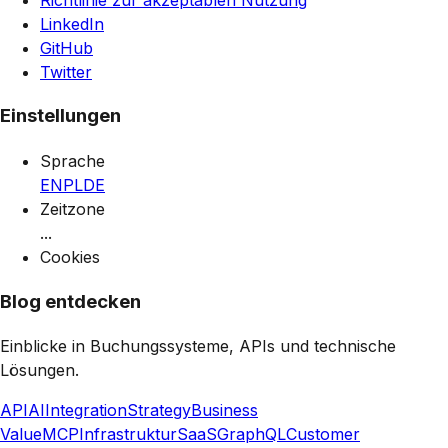
LinkedIn
GitHub
Twitter
Einstellungen
Sprache
EN
PL
DE
Zeitzone
...
Cookies
Blog entdecken
Einblicke in Buchungssysteme, APIs und technische
Lösungen.
API
AI
Integration
Strategy
Business
Value
MCP
Infrastruktur
SaaS
GraphQL
Customer