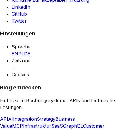
LinkedIn
GitHub
Twitter
Einstellungen
Sprache
EN
PL
DE
Zeitzone
...
Cookies
Blog entdecken
Einblicke in Buchungssysteme, APIs und technische
Lösungen.
API
AI
Integration
Strategy
Business
Value
MCP
Infrastruktur
SaaS
GraphQL
Customer