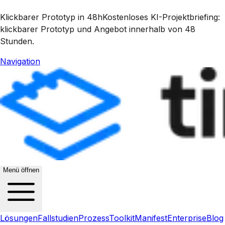
Klickbarer Prototyp in 48h
Kostenloses KI-Projektbriefing:
klickbarer Prototyp und Angebot innerhalb von 48
Stunden.
Navigation
Menü öffnen
Lösungen
Fallstudien
Prozess
Toolkit
Manifest
Enterprise
Blog