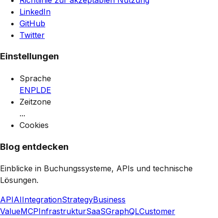
LinkedIn
GitHub
Twitter
Einstellungen
Sprache
EN
PL
DE
Zeitzone
...
Cookies
Blog entdecken
Einblicke in Buchungssysteme, APIs und technische
Lösungen.
API
AI
Integration
Strategy
Business
Value
MCP
Infrastruktur
SaaS
GraphQL
Customer