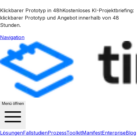
Klickbarer Prototyp in 48h
Kostenloses KI-Projektbriefing:
klickbarer Prototyp und Angebot innerhalb von 48
Stunden.
Navigation
Menü öffnen
Lösungen
Fallstudien
Prozess
Toolkit
Manifest
Enterprise
Blog